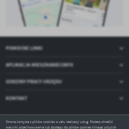
POMOCNE LINKI
APLIKACJA MIESZKANIECINFO
GODZINY PRACY URZĘDU
KONTAKT
Strona korzysta z plików cookies w celu realizacji usług. Możesz określić
warunki przechowywania lub dostępu do plików cookies klikając przycisk