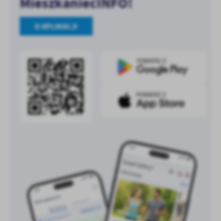
MieszkaniecINFO!
O APLIKACJI