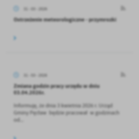
31 - 03 - 2026
Ostrzeżenie meteorologiczne - przymrozki
31 - 03 - 2026
Zmiana godzin pracy urzędu w dniu
03.04.2026r.
Informuję, że dnia 3 kwietnia 2026 r. Urząd
Gminy Pęcław będzie pracował w godzinach
od...