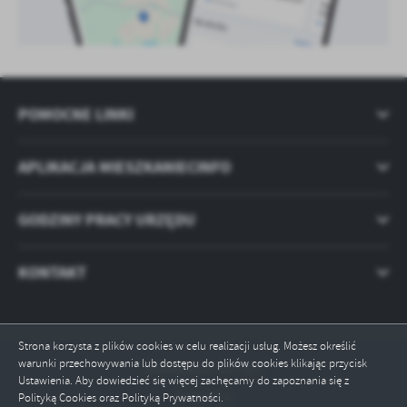
POMOCNE LINKI
APLIKACJA MIESZKANIECINFO
GODZINY PRACY URZĘDU
KONTAKT
Strona korzysta z plików cookies w celu realizacji usług. Możesz określić
warunki przechowywania lub dostępu do plików cookies klikając przycisk
Odwiedzin: 517317
Ustawienia. Aby dowiedzieć się więcej zachęcamy do zapoznania się z
Online: 1
Polityką Cookies oraz Polityką Prywatności.