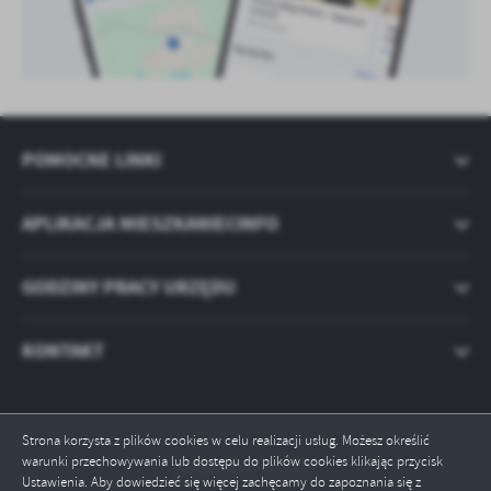
POMOCNE LINKI
APLIKACJA MIESZKANIECINFO
GODZINY PRACY URZĘDU
KONTAKT
Strona korzysta z plików cookies w celu realizacji usług. Możesz określić
warunki przechowywania lub dostępu do plików cookies klikając przycisk
Odwiedzin: 517281
Ustawienia. Aby dowiedzieć się więcej zachęcamy do zapoznania się z